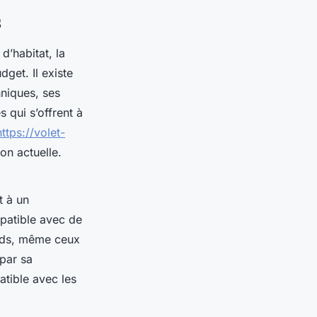
s
d’habitat, la
get. Il existe
niques, ses
 qui s’offrent à
https://volet-
on actuelle.
t à un
ompatible avec de
ards, même ceux
par sa
atible avec les