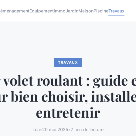
éménagement
Équipement
Immo
Jardin
Maison
Piscine
Travaux
TRAVAUX
volet roulant : guide
r bien choisir, installe
entretenir
Léa
•
20 mai 2025
•
7 min de lecture