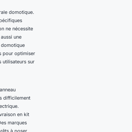
rale domotique.
pécifiques
n ne nécessite
 aussi une
on domotique
 pour optimiser
utilisateurs sur
panneau
s difficilement
ectrique.
vraison en kit
 Des marques
rêts à poser,