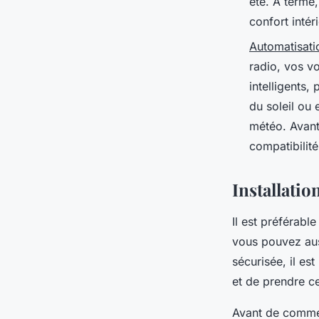
été. À terme
confort intéri
Automatisatio
radio, vos v
intelligents
du soleil ou
météo. Avant 
compatibilit
Installatio
Il est préférabl
vous pouvez auss
sécurisée, il es
et de prendre ce
Avant de commen