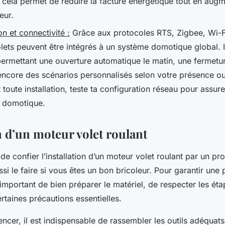
, cela permet de réduire la facture énergétique tout en augm
eur.
n et connectivité :
Grâce aux protocoles RTS, Zigbee, Wi-F
olets peuvent être intégrés à un système domotique global. 
, permettant une ouverture automatique le matin, une fermet
 encore des scénarios personnalisés selon votre présence ou
toute installation, teste ta configuration réseau pour assu
é domotique.
n d’un moteur volet roulant
e de confier l’installation d’un moteur volet roulant par un pr
i le faire si vous êtes un bon bricoleur. Pour garantir une 
t important de bien préparer le matériel, de respecter les é
rtaines précautions essentielles.
cer, il est indispensable de rassembler les outils adéquat