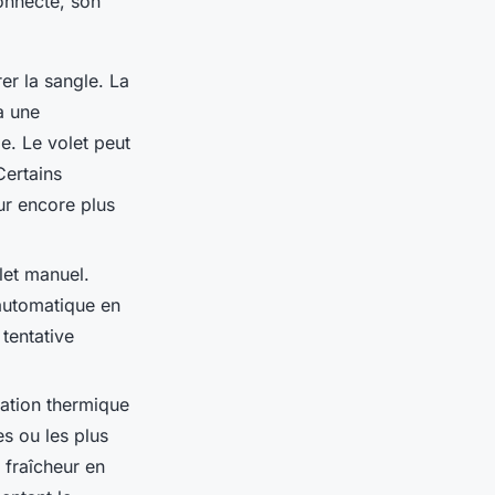
connecté, son
rer la sangle. La
a une
. Le volet peut
Certains
r encore plus
olet manuel.
 automatique en
tentative
lation thermique
s ou les plus
 fraîcheur en