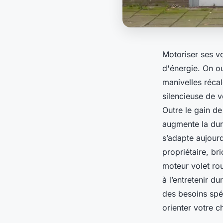
Motoriser ses v
d'énergie. On ou
manivelles récal
silencieuse de 
Outre le gain de
augmente la duré
s’adapte aujour
propriétaire, bri
moteur volet rou
à l’entretenir d
des besoins spéc
orienter votre c