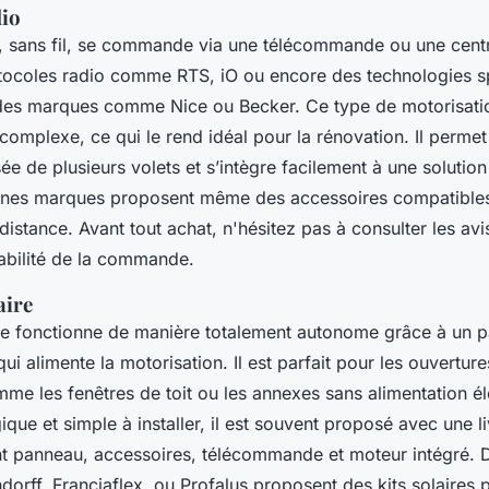
dio
, sans fil, se commande via une télécommande ou une cent
protocoles radio comme RTS, iO ou encore des technologies s
es marques comme Nice ou Becker. Ce type de motorisatio
omplexe, ce qui le rend idéal pour la rénovation. Il permet
sée de plusieurs volets et s’intègre facilement à une soluti
aines marques proposent même des accessoires compatibles
stance. Avant tout achat, n'hésitez pas à consulter les avis 
fiabilité de la commande.
aire
re fonctionne de manière totalement autonome grâce à un 
ui alimente la motorisation. Il est parfait pour les ouverture
me les fenêtres de toit ou les annexes sans alimentation él
ique et simple à installer, il est souvent proposé avec une li
nt panneau, accessoires, télécommande et moteur intégré.
dorff, Franciaflex, ou Profalus proposent des kits solaires p