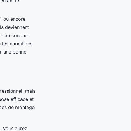
entant le
i ou encore
Ils deviennent
ure au coucher
 les conditions
rer une bonne
ofessionnel, mais
pose efficace et
tapes de montage
s. Vous aurez