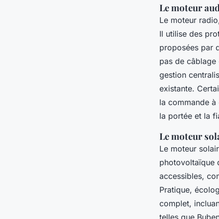
Le moteur au
Le moteur radio
Il utilise des 
proposées par d
pas de câblage c
gestion centrali
existante. Cert
la commande à di
la portée et la 
Le moteur sol
Le moteur solai
photovoltaïque q
accessibles, com
Pratique, écolog
complet, inclua
telles que Buben