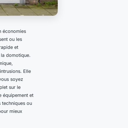
en économies
sent ou les
rapide et
 la domotique.
mique,
ntrusions. Elle
 vous soyez
plet sur le
re équipement et
s techniques ou
 pour mieux