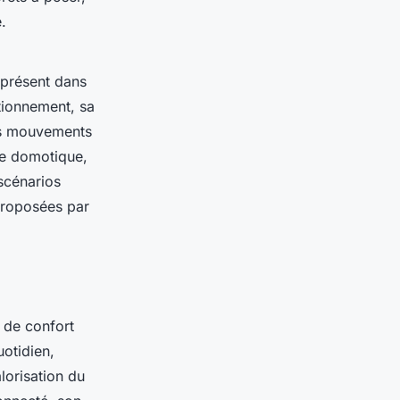
.
 présent dans
tionnement, sa
les mouvements
de domotique,
scénarios
proposées par
n de confort
uotidien,
lorisation du