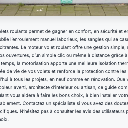
olets roulants permet de gagner en confort, en sécurité et 
blie l’enroulement manuel laborieux, les sangles qui se cas
citrantes. Le moteur volet roulant offre une gestion simple, 
vos ouvertures, d’un simple clic ou même à distance grâce à
 temps, la motorisation apporte une meilleure isolation ther
e de vie de vos volets et renforce la protection contre les i
d’hui à tous les projets, en neuf comme en rénovation. Que
coleur averti, architecte d’intérieur ou artisan, ce guide com
lant vous aidera à faire les bons choix, à bien installer vot
urablement. Contactez un spécialiste si vous avez des doute
ifiques. N’hésitez pas à consulter les avis des utilisateurs
hoix.