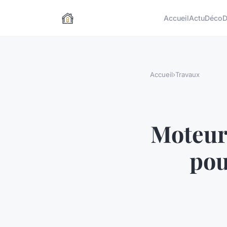
Accueil
Actu
Déco
D
Accueil
›
Travaux
Moteur 
pou