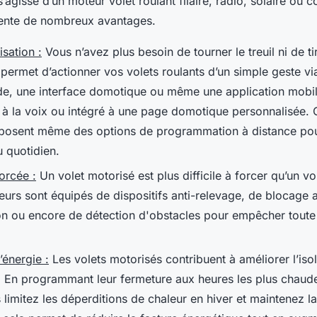
s’agisse d’un moteur volet roulant filaire, radio, solaire ou 
ésente de nombreux avantages.
isation :
Vous n’avez plus besoin de tourner le treuil ni de ti
 permet d’actionner vos volets roulants d’un simple geste vi
, une interface domotique ou même une application mobile
é à la voix ou intégré à une page domotique personnalisée. 
posent même des options de programmation à distance pou
u quotidien.
orcée :
Un volet motorisé est plus difficile à forcer qu’un v
eurs sont équipés de dispositifs anti-relevage, de blocage
ion ou encore de détection d'obstacles pour empêcher toute 
énergie :
Les volets motorisés contribuent à améliorer l’iso
 En programmant leur fermeture aux heures les plus chaude
 limitez les déperditions de chaleur en hiver et maintenez la