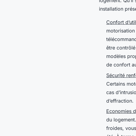
logement. Qu’il 
installation pr
Confort d’util
motorisation
télécommande
être contrôl
modèles pro
de confort a
Sécurité renf
Certains mot
cas d’intrus
d’effraction.
Economies d’
du logement.
froides, vous