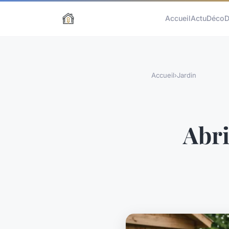
Accueil
Actu
Déco
D
Accueil
›
Jardin
Abri