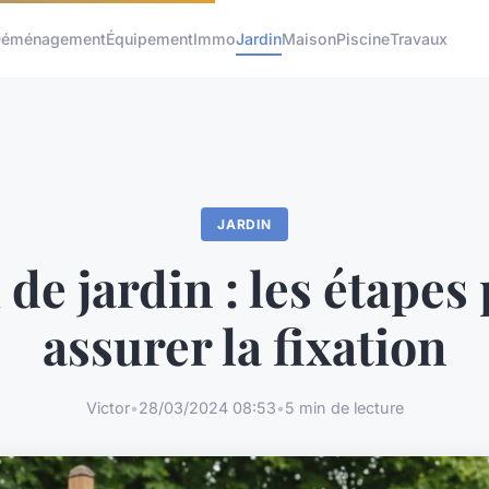
éménagement
Équipement
Immo
Jardin
Maison
Piscine
Travaux
JARDIN
 de jardin : les étapes
assurer la fixation
Victor
•
28/03/2024 08:53
•
5 min de lecture