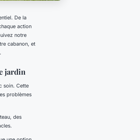
ntiel. De la
 chaque action
Suivez notre
otre cabanon, et
.
e jardin
c soin. Cette
 les problèmes
âteau, des
acles.
ue une option