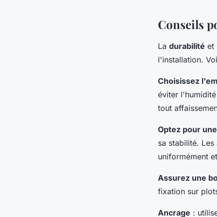
Conseils po
La
durabilité
et
l'installation. 
Choisissez l'e
éviter l'humidit
tout affaissemen
Optez pour une
sa stabilité. Le
uniformément et a
Assurez une bo
fixation sur plo
Ancrage
: utili