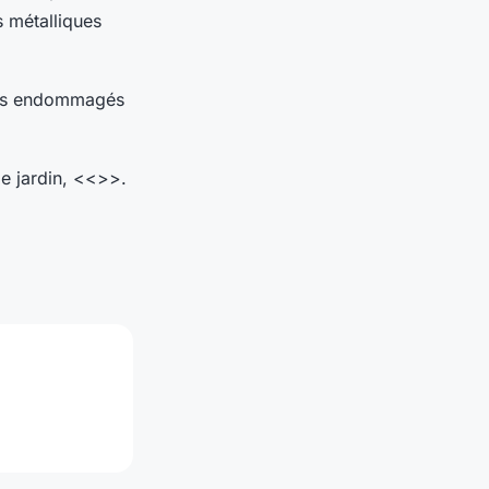
s métalliques
ents endommagés
 de jardin, <<>>.