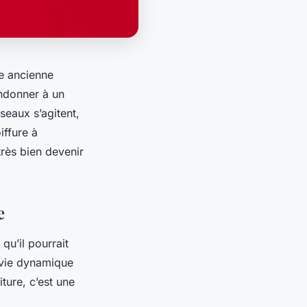
te
ancienne
bandonner à un
seaux s’agitent,
iffure à
très bien devenir
e
qu’il pourrait
vie
dynamique
ture, c’est une