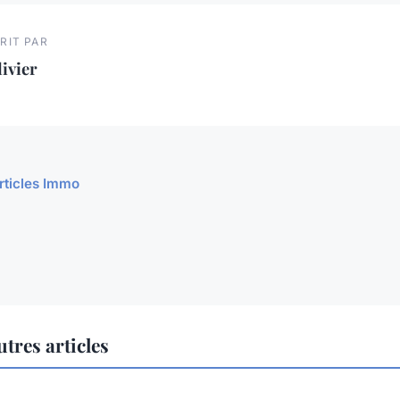
RIT PAR
ivier
articles Immo
res articles