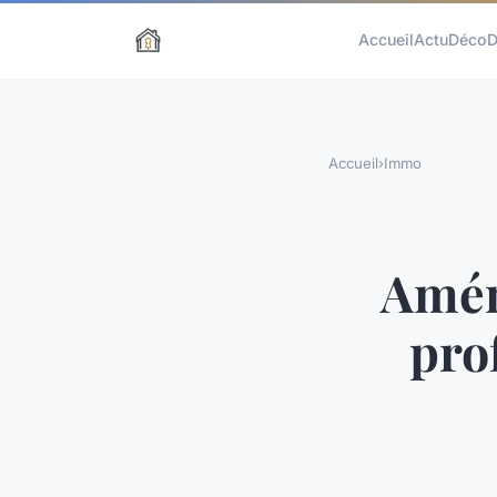
Accueil
Actu
Déco
D
Accueil
›
Immo
Amén
pro