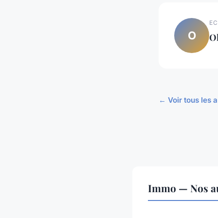
EC
O
Ol
← Voir tous les 
Immo — Nos aut