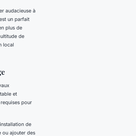
ler audacieuse à
st un parfait
en plus de
ultitude de
n local
ge
vaux
table et
 requises pour
nstallation de
e ou ajouter des