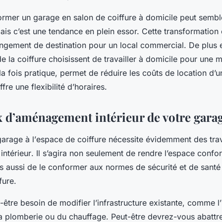
former un garage en salon de coiffure à domicile peut semb
is c’est une tendance en plein essor. Cette transformation e
ngement de destination
pour un
local commercial
. De plus 
e la coiffure choisissent de travailler à domicile pour une m
 la fois pratique, permet de réduire les coûts de location d’u
fre une flexibilité d’horaires.
x d’aménagement intérieur de votre gara
garage
à l’
espace de coiffure
nécessite évidemment des
tra
ntérieur
. Il s’agira non seulement de rendre l’espace confor
is aussi de le conformer aux normes de sécurité et de santé
fure.
être besoin de modifier l’infrastructure existante, comme l’i
e la plomberie ou du chauffage. Peut-être devrez-vous abattr