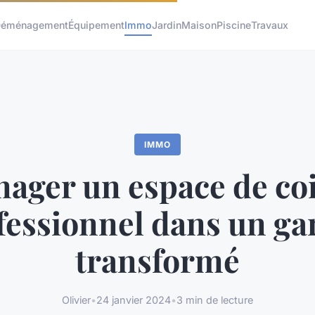
éménagement
Équipement
Immo
Jardin
Maison
Piscine
Travaux
IMMO
ager un espace de coi
fessionnel dans un ga
transformé
Olivier
•
24 janvier 2024
•
3 min de lecture