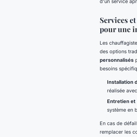
d'un service apr
Services et
pour une in
Les chauffagist
des options trad
personnalisés
p
besoins spécifi
Installation
réalisée ave
Entretien et
système en b
En cas de défail
remplacer les c