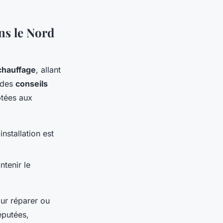
ans le Nord
chauffage
, allant
t des
conseils
ptées aux
nstallation est
ntenir le
our réparer ou
éputées,