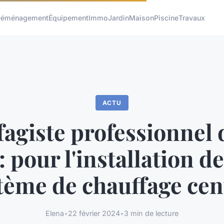
éménagement
Équipement
Immo
Jardin
Maison
Piscine
Travaux
ACTU
agiste professionnel 
: pour l'installation de
tème de chauffage cen
Elena
•
22 février 2024
•
3 min de lecture