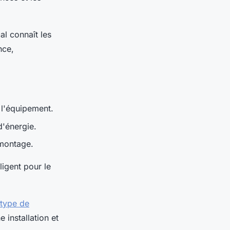
al connaît les
nce,
 l'équipement.
'énergie.
 montage.
ligent pour le
 type de
e installation et