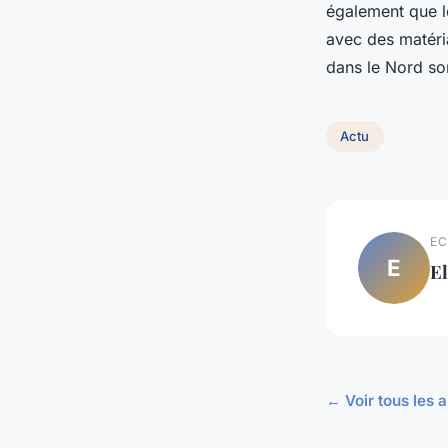
également que le
avec des matéria
dans le Nord son
Actu
EC
E
E
← Voir tous les a