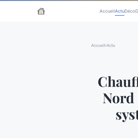
Accueil
Actu
Déco
D
Accueil
›
Actu
Chauff
Nord 
sys