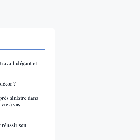
ravail élégant et
 décor ?
près sinistre dans
 vie à vos
r réussir son