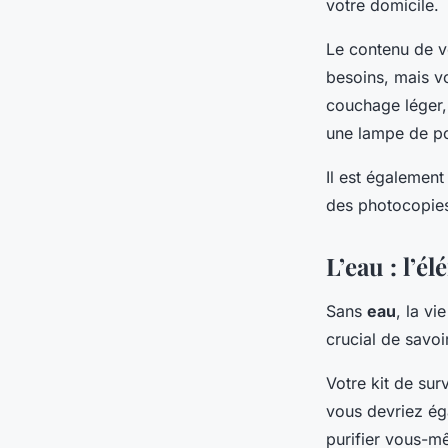
votre domicile.
Le contenu de vo
besoins, mais vo
couchage léger, 
une lampe de po
Il est également
des photocopies 
L’eau : l’é
Sans
eau
, la vi
crucial de savoi
Votre kit de sur
vous devriez ég
purifier vous-m