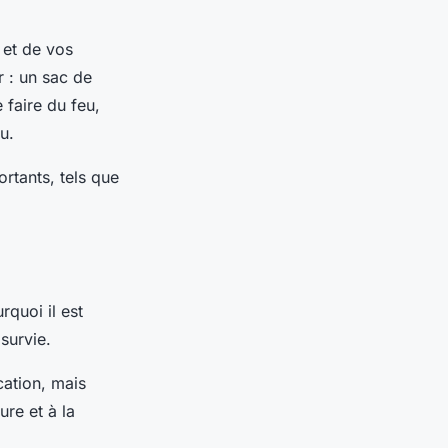
 et de vos
r : un sac de
 faire du feu,
u.
ortants, tels que
rquoi il est
 survie.
cation, mais
re et à la