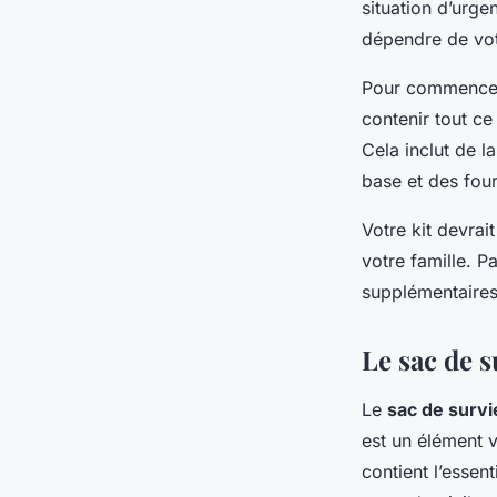
situation d’urge
dépendre de vot
Pour commencer, 
contenir tout c
Cela inclut de l
base et des four
Votre kit devrai
votre famille. P
supplémentaire
Le sac de s
Le
sac de survi
est un élément v
contient l’essen