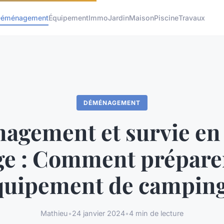
éménagement
Équipement
Immo
Jardin
Maison
Piscine
Travaux
DÉMÉNAGEMENT
gement et survie en
ge : Comment préparer
quipement de camping
Mathieu
•
24 janvier 2024
•
4 min de lecture