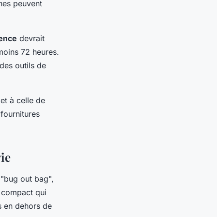
oches peuvent
gence
devrait
moins 72 heures.
des outils de
et à celle de
fournitures
vie
 "bug out bag",
et compact qui
es en dehors de