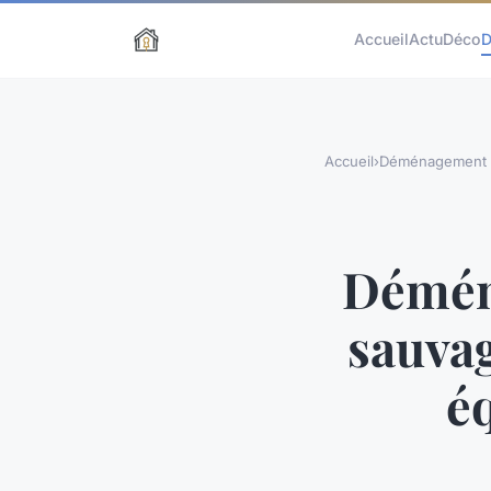
Accueil
Actu
Déco
D
Accueil
›
Déménagement
Déména
sauva
é