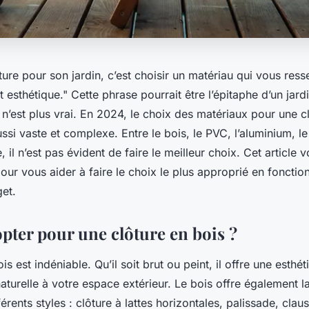
ture pour son jardin, c’est choisir un matériau qui vous ress
t esthétique."
Cette phrase pourrait être l’épitaphe d’un jard
n n’est plus vrai. En 2024, le choix des matériaux pour une c
ussi vaste et complexe. Entre le bois, le PVC, l’aluminium, l
, il n’est pas évident de faire le meilleur choix. Cet article
ur vous aider à faire le choix le plus approprié en fonctio
get.
pter pour une clôture en bois ?
s est indéniable. Qu’il soit brut ou peint, il offre une esthét
aturelle à votre espace extérieur. Le bois offre également la
érents styles : clôture à lattes horizontales, palissade, clau