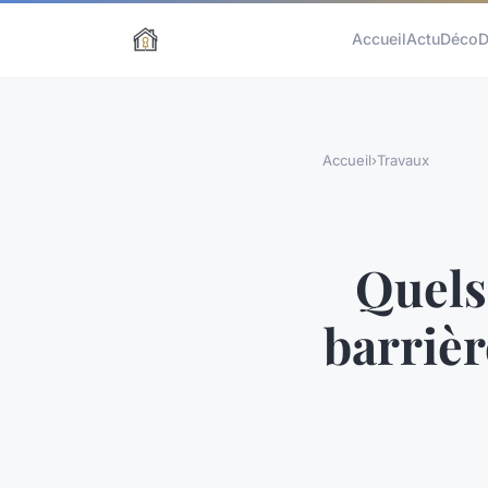
Accueil
Actu
Déco
D
Accueil
›
Travaux
Quels
barrièr