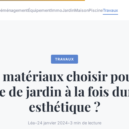
éménagement
Équipement
Immo
Jardin
Maison
Piscine
Travaux
TRAVAUX
 matériaux choisir po
e de jardin à la fois du
esthétique ?
Léa
•
24 janvier 2024
•
3 min de lecture