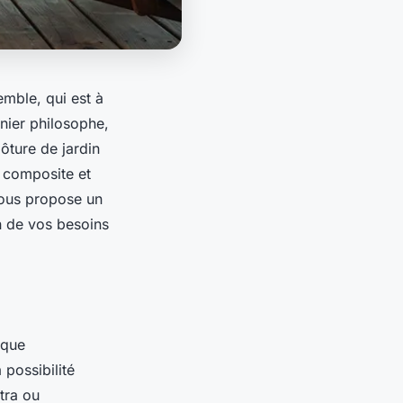
emble, qui est à
inier philosophe,
lôture de jardin
e composite et
 vous propose un
n de vos besoins
ique
 possibilité
stra ou