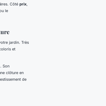
ières. Côté
prix
,
ou le
ture
tre jardin. Très
coloris et
C. Son
une clôture en
vestissement de