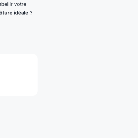
bellir votre
lôture idéale
?