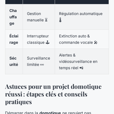
Cha
Gestion
Régulation automatique
uffa
manuelle ⏳
🌡️
ge
Éclai
Interrupteur
Extinction auto &
rage
classique 🕹️
commande vocale 🎤
Alertes &
Séc
Surveillance
vidéosurveillance en
urité
limitée 👀
temps réel 📲
Astuces pour un projet domotique
réussi : étapes clés et conseils
pratiques
Démarrer dans la
domotique
ne requiert pas