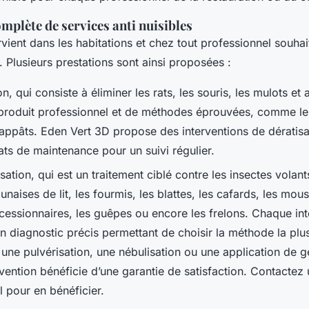
plète de services anti nuisibles
ervient dans les habitations et chez tout professionnel souha
. Plusieurs prestations sont ainsi proposées :
on, qui consiste à éliminer les rats, les souris, les mulots et
n produit professionnel et de méthodes éprouvées, comme l
 d’appâts. Eden Vert 3D propose des interventions de dératis
ats de maintenance pour un suivi régulier.
sation, qui est un traitement ciblé contre les insectes volan
punaises de lit, les fourmis, les blattes, les cafards, les mous
ocessionnaires, les guêpes ou encore les frelons. Chaque int
n diagnostic précis permettant de choisir la méthode la plus
une pulvérisation, une nébulisation ou une application de ge
ention bénéficie d’une garantie de satisfaction. Contactez 
l pour en bénéficier.