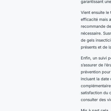
garantissant un
Vient ensuite le
efficacité mais 
recommande des s
nécessaire. Susm
de gels insectic
présents et de l
Enfin, un suivi
s’assurer de l’é
prévention pour 
incluant la date
complémentaires
satisfaction du 
consulter des v
Mis à part cela