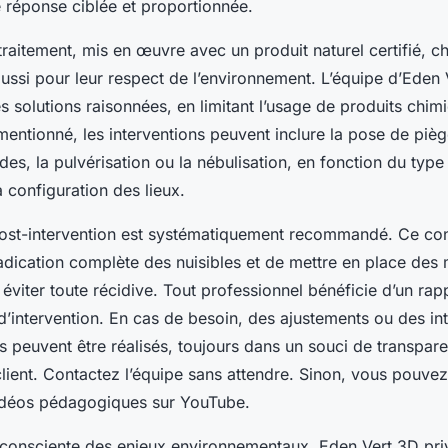
e réponse ciblée et proportionnée.
 traitement, mis en œuvre avec un produit naturel certifié, ch
aussi pour leur respect de l’environnement. L’équipe d’Eden
olutions raisonnées, en limitant l’usage de produits chimi
entionné, les interventions peuvent inclure la pose de piège
ides, la pulvérisation ou la nébulisation, en fonction du type
a configuration des lieux.
 post-intervention est systématiquement recommandé. Ce co
radication complète des nuisibles et de mettre en place des
éviter toute récidive. Tout
professionnel
bénéficie d’un rapp
 d’intervention. En cas de besoin, des ajustements ou des in
 peuvent être réalisés, toujours dans un souci de transpar
client. Contactez l’équipe sans attendre. Sinon, vous pouve
idéos pédagogiques sur YouTube.
, consciente des enjeux environnementaux, Eden Vert 3D priv