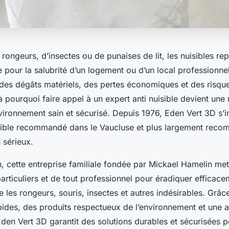
e rongeurs, d’insectes ou de punaises de lit, les nuisibles re
 pour la salubrité d’un logement ou d’un local professionne
des dégâts matériels, des pertes économiques et des risque
à pourquoi faire appel à un expert anti nuisible devient une
vironnement sain et sécurisé. Depuis 1976, Eden Vert 3D 
uisible recommandé dans le Vaucluse et plus largement rec
 sérieux.
, cette entreprise familiale fondée par Mickael Hamelin me
articuliers et de tout professionnel pour éradiquer efficace
ue les rongeurs, souris, insectes et autres indésirables. Grâc
apides, des produits respectueux de l’environnement et une
den Vert 3D garantit des solutions durables et sécurisées po