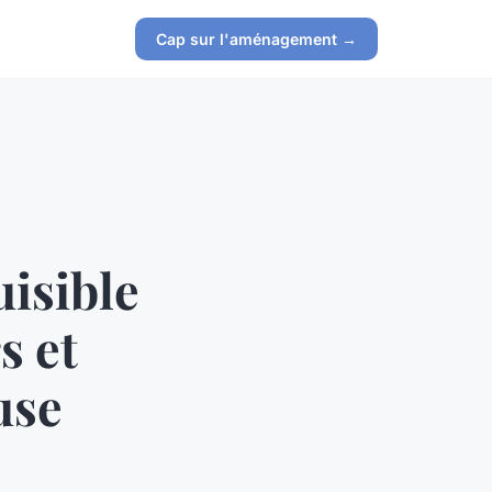
Cap sur l'aménagement →
uisible
s et
use