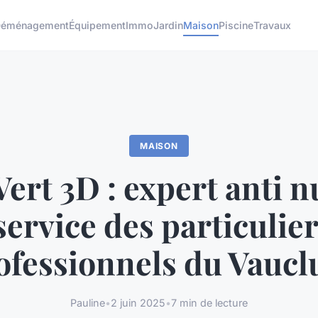
éménagement
Équipement
Immo
Jardin
Maison
Piscine
Travaux
MAISON
ert 3D : expert anti n
service des particulier
ofessionnels du Vaucl
Pauline
•
2 juin 2025
•
7 min de lecture