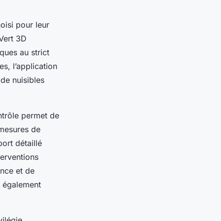
oisi pour leur
 Vert 3D
ques au strict
s, l’application
 de nuisibles
ntrôle permet de
 mesures de
ort détaillé
terventions
ence et de
z également
ilégie