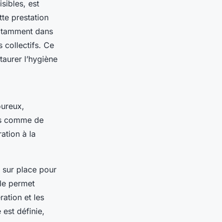
sibles, est
tte prestation
notamment dans
s collectifs. Ce
aurer l’hygiène
oureux,
nes comme de
ation à la
 sur place pour
lle permet
ration et les
 est définie,