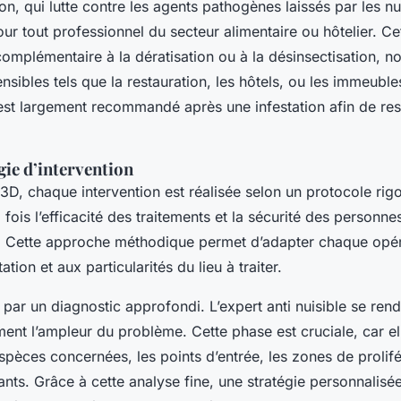
on, qui lutte contre les agents pathogènes laissés par les nui
our tout professionnel du secteur alimentaire ou hôtelier. Ce
complémentaire à la dératisation ou à la désinsectisation, 
ensibles tels que la restauration, les hôtels, ou les immeuble
t largement recommandé après une infestation afin de rest
ie d’intervention
3D, chaque intervention est réalisée selon un protocole rig
a fois l’efficacité des traitements et la sécurité des person
. Cette approche méthodique permet d’adapter chaque opér
tation et aux particularités du lieu à traiter.
ar un diagnostic approfondi. L’expert anti nuisible se rend
ent l’ampleur du problème. Cette phase est cruciale, car e
 espèces concernées, les points d’entrée, les zones de prolifé
nts. Grâce à cette analyse fine, une stratégie personnalisée