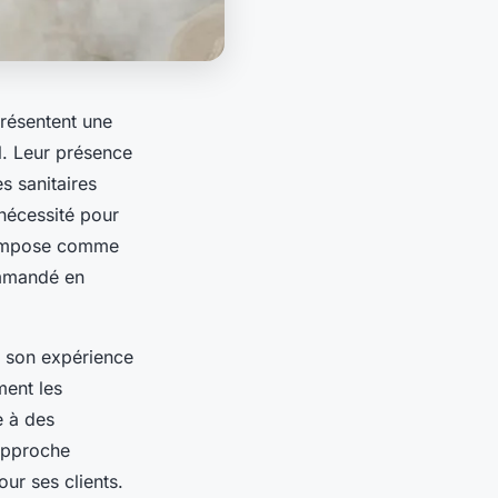
présentent une
l. Leur présence
s sanitaires
 nécessité pour
s’impose comme
ommandé en
t son expérience
ment les
e à des
 approche
ur ses clients.