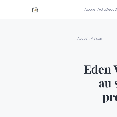
Accueil
Actu
Déco
D
Accueil
›
Maison
Eden V
au 
pr