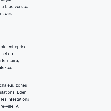
la biodiversité.
ant des
ple entreprise
onnel du
erritoire,
ntextes
 chaleur, zones
estations. Eden
les infestations
e-ville. À