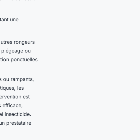
itant une
 autres rongeurs
e piégeage ou
ation ponctuelles
ts ou rampants,
tiques, les
ervention est
 efficace,
l insecticide.
un prestataire