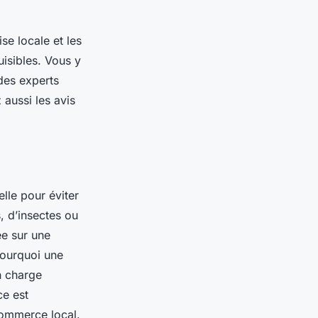
se locale et les
uisibles. Vous y
des experts
aussi les avis
elle pour éviter
, d’insectes ou
e sur une
pourquoi une
n charge
ce est
commerce local.