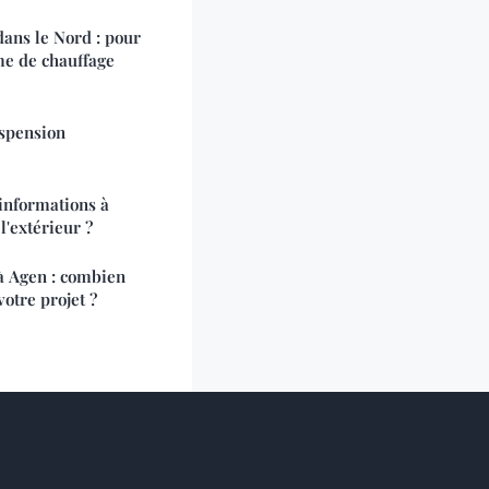
dans le Nord : pour
ème de chauffage
uspension
 informations à
 l'extérieur ?
 à Agen : combien
otre projet ?