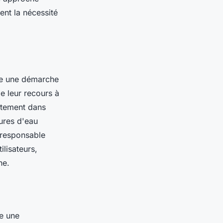
ent la nécessité
nte une démarche
de leur recours à
ectement dans
ures d'eau
 responsable
lisateurs,
ne.
re une