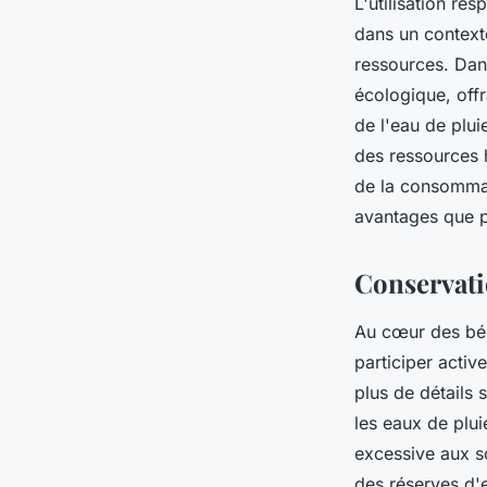
L'utilisation r
dans un context
ressources. Dan
écologique, offr
de l'eau de plu
des ressources 
de la consommat
avantages que pr
Conservati
Au cœur des béné
participer acti
plus de détails 
les eaux de plu
excessive aux so
des réserves d'e