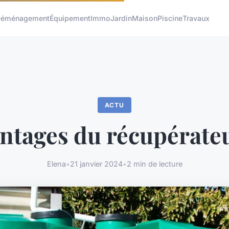
éménagement
Équipement
Immo
Jardin
Maison
Piscine
Travaux
ACTU
ntages du récupérate
Elena
•
21 janvier 2024
•
2 min de lecture