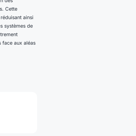
on des
s. Cette
 réduisant ainsi
es systèmes de
utrement
s face aux aléas