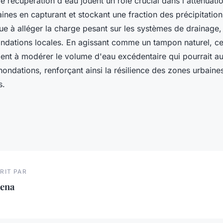
de récupération d'eau jouent un rôle crucial dans l'atténuati
ines en capturant et stockant une fraction des précipitation
ibue à alléger la charge pesant sur les systèmes de drainage,
nondations locales. En agissant comme un tampon naturel, c
dent à modérer le volume d'eau excédentaire qui pourrait a
ondations, renforçant ainsi la résilience des zones urbaine
s.
RIT PAR
lena