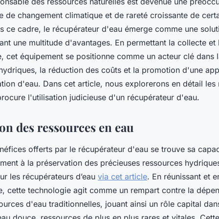
esponsable des ressources naturelles est devenue une préocc
e de changement climatique et de rareté croissante de cert
s ce cadre, le récupérateur d'eau émerge comme une soluti
ant une multitude d'avantages. En permettant la collecte et la
ie, cet équipement se positionne comme un acteur clé dans l
hydriques, la réduction des coûts et la promotion d'une ap
ion d'eau. Dans cet article, nous explorerons en détail le
ocure l'utilisation judicieuse d'un récupérateur d'eau.
on des ressources en eau
fices offerts par le récupérateur d'eau se trouve sa capac
vement à la préservation des précieuses ressources hydrique
sur les récupérateurs d’eau
via cet article
. En réunissant et
ie, cette technologie agit comme un rempart contre la dép
urces d'eau traditionnelles, jouant ainsi un rôle capital dan
au douce, ressources de plus en plus rares et vitales. Cet