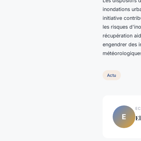
Les dispositifs 
inondations urba
initiative contr
les risques d'i
récupération ai
engendrer des in
météorologique
Actu
EC
E
E