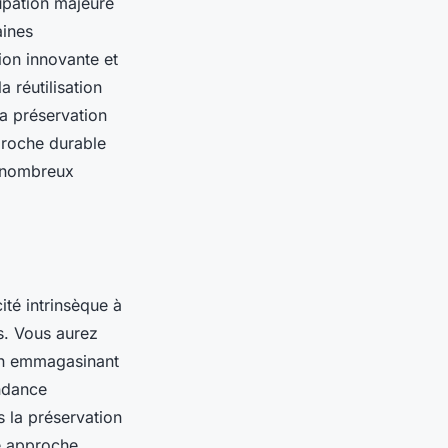
upation majeure
aines
on innovante et
 réutilisation
a préservation
proche durable
s nombreux
ité intrinsèque à
s. Vous aurez
 en emmagasinant
endance
s la préservation
te approche