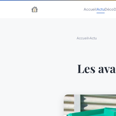
Accueil
Actu
Déco
D
Accueil
›
Actu
Les ava